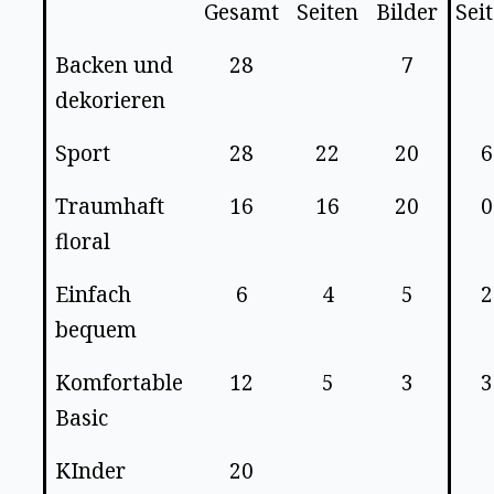
Gesamt
Seiten
Bilder
Sei
Backen und
28
7
dekorieren
Sport
28
22
20
6
Traumhaft
16
16
20
0
floral
Einfach
6
4
5
2
bequem
Komfortable
12
5
3
3
Basic
KInder
20